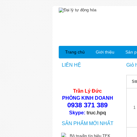
Trang chủ
Giới thiệu
Sản 
LIÊN HỆ
Giỏ 
Stt
Trần Lý Đức
PHÒNG KINH DOANH
0938 371 389
1
Skype:
truc.hpq
SẢN PHẨM MỚI NHẤT