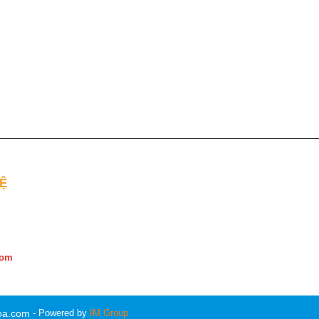
Ệ
com
hoa.com
- Powered by
IM Group