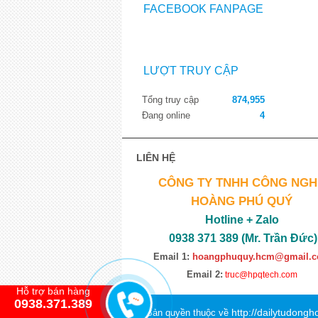
FACEBOOK FANPAGE
LƯỢT TRUY CẬP
Tổng truy cập
874,955
Đang online
4
LIÊN HỆ
CÔNG TY TNHH CÔNG NGH
HOÀNG PHÚ QUÝ
Hotline + Zalo
0938 371 389 (Mr. Trần Đức)
Email 1:
hoangphuquy.hcm@gmail.
Email 2:
truc@hpqtech.com
Hỗ trợ bán hàng
0938.371.389
http://dailytudong
© Bản quyền thuộc về