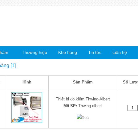
phẩm
Thương hiệu
Kho hàng
Tin tức
Liên hệ
hàng [1]
Hình
Sản Phẩm
Số Lượ
Thiết bị đo kiểm Thwing-Albert
Mã SP:
Thwing-albert
Xoá