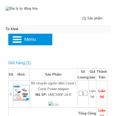
[1] Sản phẩm
Menu
Giỏ hàng [1]
Số
Giá
Thành
Stt
Hình
Sản Phẩm
Lượng
bán
Tiền
Bộ chuyển nguồn điện Cosel |
Cosel Power adapter
Liên
Liên
1
Mã SP:
UMCS60F-24-E
hệ
hệ
Xoá
Liên
Tổng Cộng