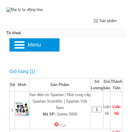
[1] Sản phẩm
Menu
Giỏ hàng [1]
Số
Giá
Thành
Stt
Hình
Sản Phẩm
Lượng
bán
Tiền
Van điện từ Spartan | Nhà cung cấp
Spartan Scientific | Spartan Việt
Liên
Liên
Nam
1
hệ
hệ
Mã SP:
Series 5000
Xoá