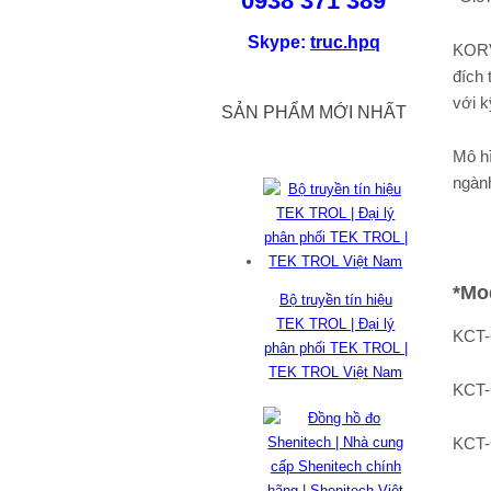
0938 371 389
Skype:
truc.hpq
KORV
đích 
với k
SẢN PHẨM MỚI NHẤT
Mô h
ngàn
*Mo
Bộ truyền tín hiệu
TEK TROL | Đại lý
KCT
phân phối TEK TROL |
TEK TROL Việt Nam
KCT
KCT-