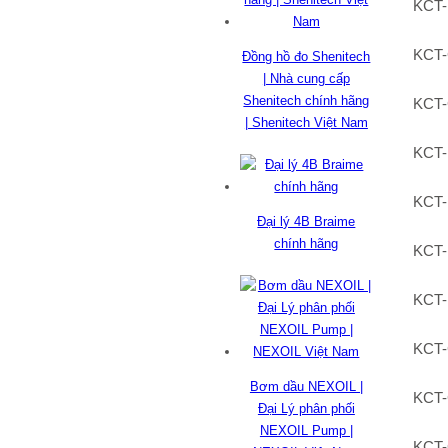
KCT-
KCT-
Đồng hồ đo Shenitech
| Nhà cung cấp
Shenitech chính hãng
KCT-
| Shenitech Việt Nam
KCT-
KCT-
Đại lý 4B Braime
chính hãng
KCT-
KCT-
KCT
Bơm dầu NEXOIL |
KCT
Đại Lý phân phối
NEXOIL Pump |
KCT