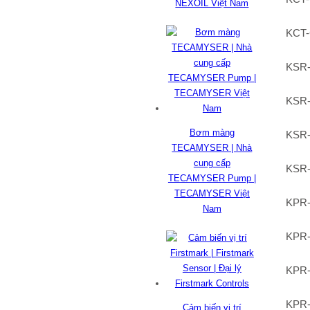
NEXOIL Việt Nam
KCT
KSR
KSR
Bơm màng
KSR
TECAMYSER | Nhà
cung cấp
KSR
TECAMYSER Pump |
TECAMYSER Việt
KPR-
Nam
KPR-
KPR-
KPR-
Cảm biến vị trí