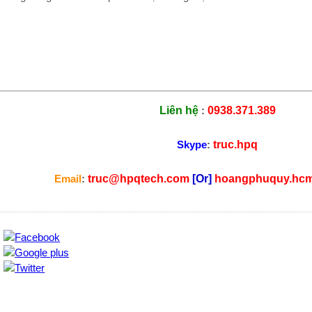
Liên hệ
:
0938.371.389
Skype
:
truc.hpq
Email
:
truc@hpqtech.com
[Or]
hoangphuquy.hc