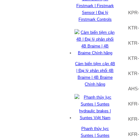
Firstmark | Firstmark
KPR
Sensor | Đại lý
Firstmark Controls
KTR-
KTR-
KTR
Cảm biến tiệm cận 4B
| Đại lý phân phối 4B
KTR
Braime | 4B Braime
Chính hãng
AHS-
KFR
KFR-
Phanh thủy lực
KFR
Suntes | Suntes