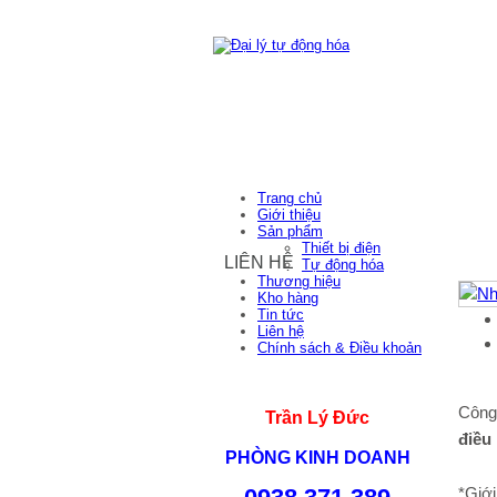
Trang chủ
Giới thiệu
Sản phẩm
Thiết bị điện
LIÊN HỆ
Tự động hóa
Thương hiệu
Kho hàng
Tin tức
Liên hệ
Chính sách & Điều khoản
Công
Trần Lý Đức
điều
PHÒNG KINH DOANH
*Giới