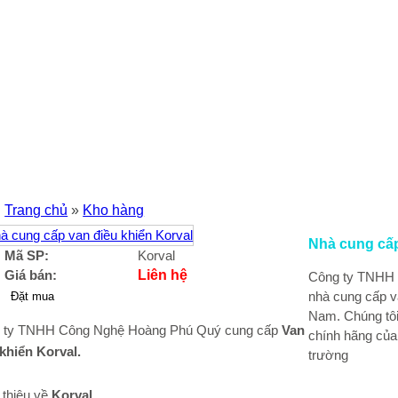
Trang chủ
»
Kho hàng
Nhà cung cấp
Mã SP:
Korval
Giá bán:
Liên hệ
Công ty TNHH 
nhà cung cấp va
Nam. Chúng tô
 ty TNHH Công Nghệ Hoàng Phú Quý cung cấp
Van
chính hãng của 
 khiển Korval
.
trường
 thiệu về
Korval