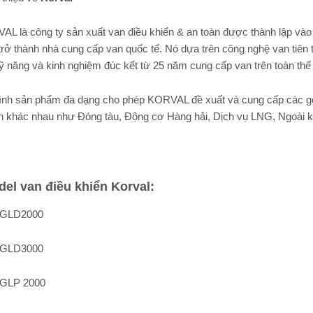
AL là công ty sản xuất van điều khiển & an toàn được thành lập v
trở thành nhà cung cấp van quốc tế. Nó dựa trên công nghệ van tiên t
ỹ năng và kinh nghiệm đúc kết từ 25 năm cung cấp van trên toàn thế 
ình sản phẩm đa dạng cho phép KORVAL đề xuất và cung cấp các gói
h khác nhau như Đóng tàu, Động cơ Hàng hải, Dịch vụ LNG, Ngoài kh
del van điều khiển Korval:
-GLD2000
-GLD3000
GLP 2000