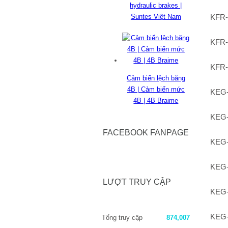
hydraulic brakes |
Suntes Việt Nam
KFR
KFR
KFR
Cảm biến lệch băng
4B | Cảm biến mức
KEG-
4B | 4B Braime
KEG-
FACEBOOK FANPAGE
KEG-
KEG-
LƯỢT TRUY CẬP
KEG-
KEG
Tổng truy cập
874,007