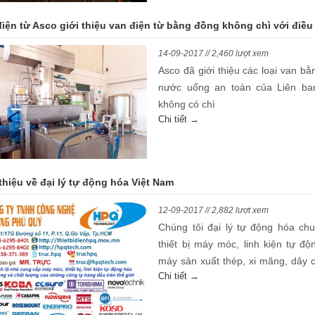
điện từ Asco giới thiệu van điện từ bằng đồng không chì với điề
14-09-2017 // 2,460 lượt xem
Asco đã giới thiệu các loại van b
nước uống an toàn của Liên ba
không có chì
Chi tiết →
thiệu về đại lý tự động hóa Việt Nam
12-09-2017 // 2,882 lượt xem
Chúng tôi đại lý tự động hóa ch
thiết bị máy móc, linh kiện tự đ
máy sản xuất thép, xi măng, dây 
Chi tiết →
thải, chế biến thực phẩm đóng hộ
băng tải sản xuất,…