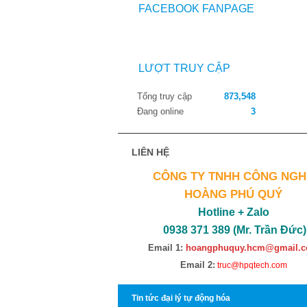
FACEBOOK FANPAGE
LƯỢT TRUY CẬP
Tổng truy cập
873,548
Đang online
3
LIÊN HỆ
CÔNG TY TNHH CÔNG NGH
HOÀNG PHÚ QUÝ
Hotline + Zalo
0938 371 389 (Mr. Trần Đức)
Email 1:
hoangphuquy.hcm@gmail.
Email 2:
truc@hpqtech.com
Tin tức đại lý tự động hóa