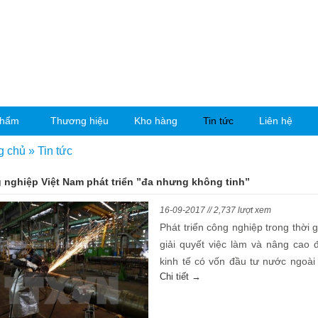
phẩm
Thương hiệu
Kho hàng
Tin tức
Liên hệ
g chủ
»
Tin tức
 nghiệp Việt Nam phát triển ”đa nhưng không tinh”
16-09-2017 // 2,737 lượt xem
Phát triển công nghiệp trong thời 
giải quyết việc làm và nâng cao 
kinh tế có vốn đầu tư nước ngoài 
Chi tiết →
nước có đóng góp đầu tư ngày càn