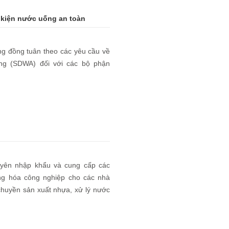
u kiện nước uống an toàn
ằng đồng tuân theo các yêu cầu về
ng (SDWA) đối với các bộ phận
uyên nhập khẩu và cung cấp các
ộng hóa công nghiệp cho các nhà
chuyền sản xuất nhựa, xử lý nước
p, bao bì đóng gói và dây chuyền