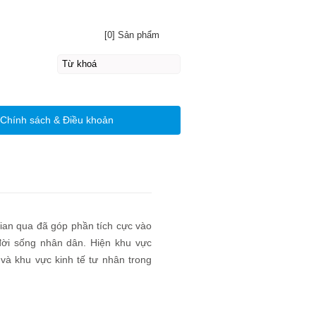
[0] Sản phẩm
Chính sách & Điều khoản
gian qua đã góp phần tích cực vào
đời sống nhân dân. Hiện khu vực
và khu vực kinh tế tư nhân trong
g lớn cho đất nước.