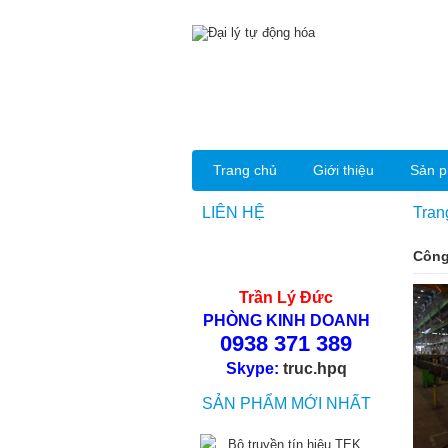
Trang chủ
Giới thiệu
Sản 
LIÊN HỆ
Tran
Công
Trần Lý Đức
PHÒNG KINH DOANH
0938 371 389
Skype:
truc.hpq
SẢN PHẨM MỚI NHẤT