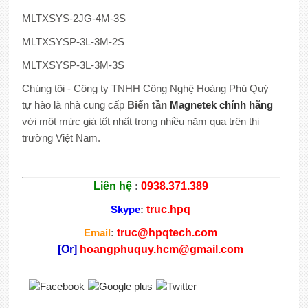
MLTXSYS-2JG-4M-3S
MLTXSYSP-3L-3M-2S
MLTXSYSP-3L-3M-3S
Chúng tôi - Công ty TNHH Công Nghệ Hoàng Phú Quý
tự hào là nhà cung cấp
Biến tần
Magnetek chính hãng
với một mức giá tốt nhất trong nhiều năm qua trên thị
trường Việt Nam.
Liên hệ
:
0938.371.389
Skype
:
truc.hpq
Email
:
truc@hpqtech.com
[Or]
hoangphuquy.hcm@gmail.com