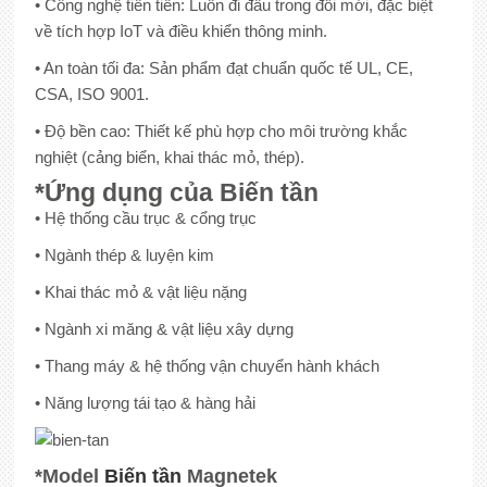
• Công nghệ tiên tiến: Luôn đi đầu trong đổi mới, đặc biệt
về tích hợp IoT và điều khiển thông minh.
• An toàn tối đa: Sản phẩm đạt chuẩn quốc tế UL, CE,
CSA, ISO 9001.
• Độ bền cao: Thiết kế phù hợp cho môi trường khắc
nghiệt (cảng biển, khai thác mỏ, thép).
*Ứng dụng của Biến tần
• Hệ thống cầu trục & cổng trục
• Ngành thép & luyện kim
• Khai thác mỏ & vật liệu nặng
• Ngành xi măng & vật liệu xây dựng
• Thang máy & hệ thống vận chuyển hành khách
• Năng lượng tái tạo & hàng hải
*
Model
Biến tần
Magnetek