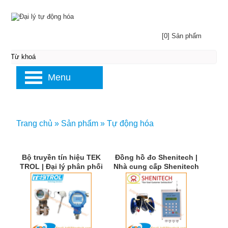
[0] Sản phẩm
Menu
Trang chủ
»
Sản phẩm
»
Tự động hóa
Bộ truyền tín hiệu TEK
Đồng hồ đo Shenitech |
TROL | Đại lý phân phối
Nhà cung cấp Shenitech
TEK TROL | TEK TROL
chính hãng | Shenitech
Việt Nam
Việt Nam