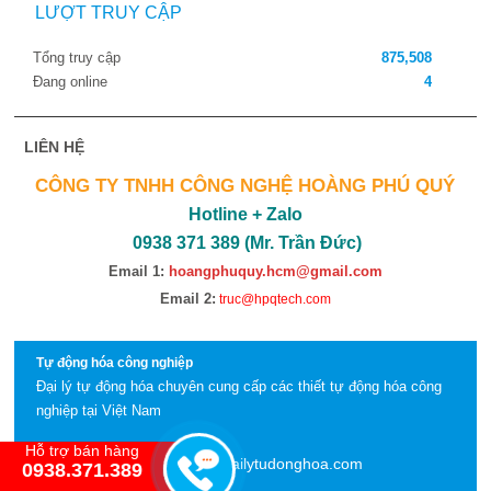
LƯỢT TRUY CẬP
Tổng truy cập
875,508
Đang online
4
LIÊN HỆ
CÔNG TY TNHH CÔNG NGHỆ HOÀNG PHÚ QUÝ
Hotline + Zalo
0938 371 389 (Mr. Trần Đức)
Email 1:
hoangphuquy.hcm@gmail.com
Email 2:
truc@hpqtech.com
Tự động hóa công nghiệp
Đại lý tự động hóa chuyên cung cấp các thiết tự động hóa công
nghiệp tại Việt Nam
Hỗ trợ bán hàng
http://dailytudonghoa.com
© Bản quyền thuộc về
0938.371.389
- Powered by
IM Group