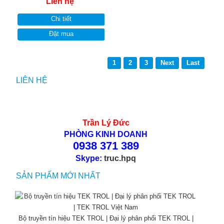
Liên hệ
Chi tiết
Đặt mua
1
2
3
Next
Last
LIÊN HỆ
Trần Lý Đức
PHÒNG KINH DOANH
0938 371 389
Skype:
truc.hpq
SẢN PHẨM MỚI NHẤT
Bộ truyền tín hiệu TEK TROL | Đại lý phân phối TEK TROL |