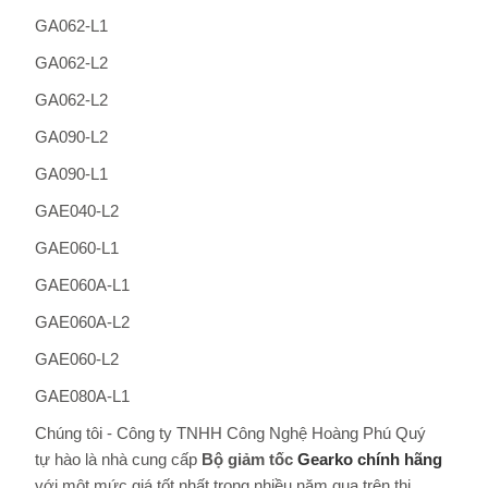
GA062-L1
GA062-L2
GA062-L2
GA090-L2
GA090-L1
GAE040-L2
GAE060-L1
GAE060A-L1
GAE060A-L2
GAE060-L2
GAE080A-L1
Chúng tôi - Công ty TNHH Công Nghệ Hoàng Phú Quý
tự hào là nhà cung cấp
Bộ giảm tốc
Gearko
chính hãng
với một mức giá tốt nhất trong nhiều năm qua trên thị