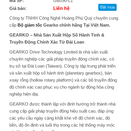
Mã SP:
GB090-L1
Giá bán:
Liên hệ
Công ty TNHH Công Nghệ Hoàng Phú Quý chuyên cung
cấp
Bộ giảm tốc
Gearko chính hãng Tại Việt Nam.
GEARKO – Nhà Sản Xuất Hộp Số Hành Tinh &
Truyền Động Chính Xác Từ Đài Loan
GEARKO Drive Technology Limited là nhà sản xuất
chuyên nghiệp các giải pháp truyền động chính xác, có
trụ sở tại Đài Loan (Taiwan). Công ty tập trung phát triển
và sản xuất hộp số hành tinh (planetary gearbox), bàn
xoay rỗng (hollow rotary platform) và các bộ truyền động
độ chính xác cao phục vụ cho ngành tự động hóa công
nghiệp hiện đại.
GEARKO được thành lập với định hướng trở thành nhà
cung cấp giải pháp truyền động hiệu suất cao, đáp ứng
các yêu cầu ngày càng khắt khe về độ chính xác, độ
bền, độ ổn định và tuổi thọ trong các hệ thống máy móc