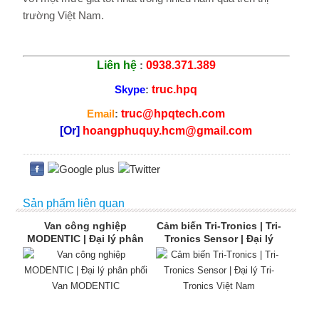
trường Việt Nam.
Liên hệ
:
0938.371.389
Skype
:
truc.hpq
Email
:
truc@hpqtech.com
[Or]
hoangphuquy.hcm@gmail.com
Sản phẩm liên quan
Van công nghiệp
Cảm biến Tri-Tronics | Tri-
MODENTIC | Đại lý phân
Tronics Sensor | Đại lý
phối Van MODENTIC
Tri-Tronics Việt Nam