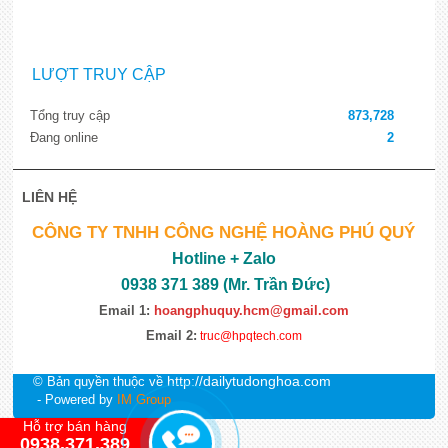
LƯỢT TRUY CẬP
Tổng truy cập
873,728
Đang online
2
LIÊN HỆ
CÔNG TY TNHH CÔNG NGHỆ HOÀNG PHÚ QUÝ
Hotline + Zalo
0938 371 389 (Mr. Trần Đức)
Email 1:
hoangphuquy.hcm@gmail.com
Email 2:
truc@hpqtech.com
http://dailytudonghoa.com
© Bản quyền thuộc về
- Powered by
IM Group
Hỗ trợ bán hàng
0938.371.389