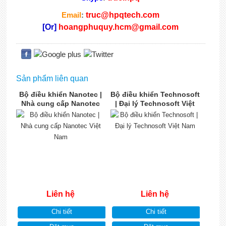
Email
:
truc@hpqtech.com
[Or]
hoangphuquy.hcm@gmail.com
Sản phẩm liên quan
Bộ điều khiển Nanotec |
Bộ điều khiển Technosoft
Nhà cung cấp Nanotec
| Đại lý Technosoft Việt
Việt Nam
Nam
Liên hệ
Liên hệ
Chi tiết
Chi tiết