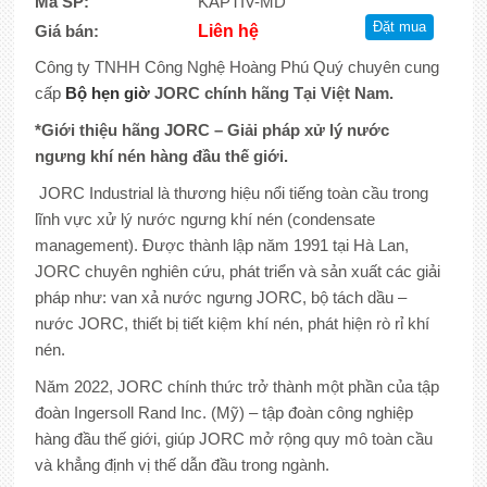
Mã SP:
KAPTIV-MD
Giá bán:
Liên hệ
Công ty TNHH Công Nghệ Hoàng Phú Quý chuyên cung
cấp
Bộ hẹn giờ
JORC chính hãng Tại Việt Nam.
*Giới thiệu hãng JORC – Giải pháp xử lý nước
ngưng khí nén hàng đầu thế giới.
JORC Industrial là thương hiệu nổi tiếng toàn cầu trong
lĩnh vực xử lý nước ngưng khí nén (condensate
management). Được thành lập năm 1991 tại Hà Lan,
JORC chuyên nghiên cứu, phát triển và sản xuất các giải
pháp như: van xả nước ngưng JORC, bộ tách dầu –
nước JORC, thiết bị tiết kiệm khí nén, phát hiện rò rỉ khí
nén.
Năm 2022, JORC chính thức trở thành một phần của tập
đoàn Ingersoll Rand Inc. (Mỹ) – tập đoàn công nghiệp
hàng đầu thế giới, giúp JORC mở rộng quy mô toàn cầu
và khẳng định vị thế dẫn đầu trong ngành.