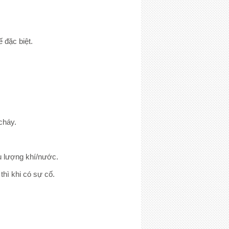
 đặc biệt.
cháy.
ưu lượng khí/nước.
hì khi có sự cố.