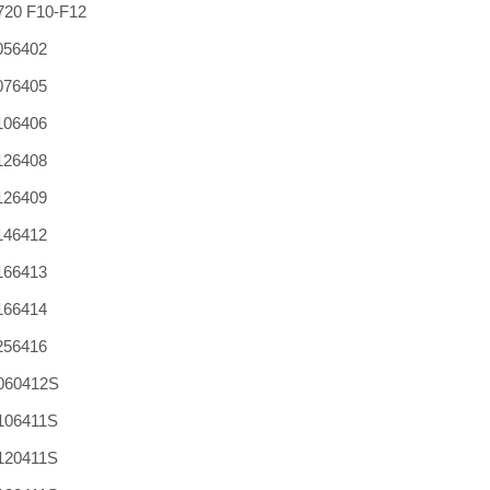
20 F10-F12
56402
76405
06406
26408
26409
46412
66413
66414
56416
060412S
106411S
120411S