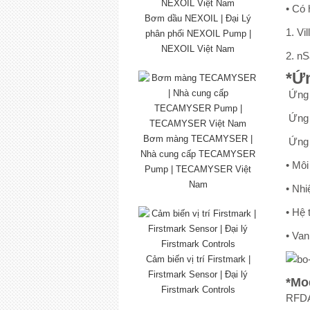
• Có 
Bơm dầu NEXOIL | Đại Lý
1. Vi
phân phối NEXOIL Pump |
NEXOIL Việt Nam
2. nS
*Ứ
Ứng 
Ứng 
Bơm màng TECAMYSER |
Ứng d
Nhà cung cấp TECAMYSER
• Mô
Pump | TECAMYSER Việt
Nam
• Nhi
• Hệ 
• Va
Cảm biến vị trí Firstmark |
Firstmark Sensor | Đại lý
*Mo
Firstmark Controls
RFD