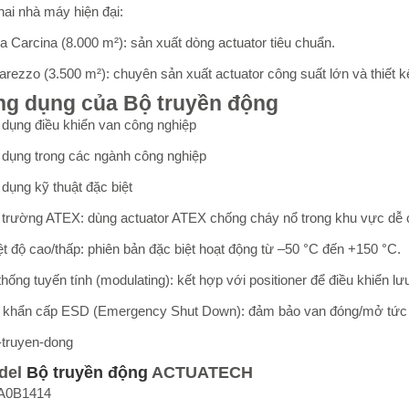
hai nhà máy hiện đại:
lla Carcina (8.000 m²): sản xuất dòng actuator tiêu chuẩn.
arezzo (3.500 m²): chuyên sản xuất actuator công suất lớn và thiết kế
ng dụng của Bộ truyền động
dụng điều khiển van công nghiệp
dụng trong các ngành công nghiệp
ụng kỹ thuật đặc biệt
i trường ATEX: dùng actuator ATEX chống cháy nổ trong khu vực dễ 
ệt độ cao/thấp: phiên bản đặc biệt hoạt động từ –50 °C đến +150 °C.
thống tuyến tính (modulating): kết hợp với positioner để điều khiển l
n khẩn cấp ESD (Emergency Shut Down): đảm bảo van đóng/mở tức t
del
Bộ truyền động
ACTUATECH
A0B1414