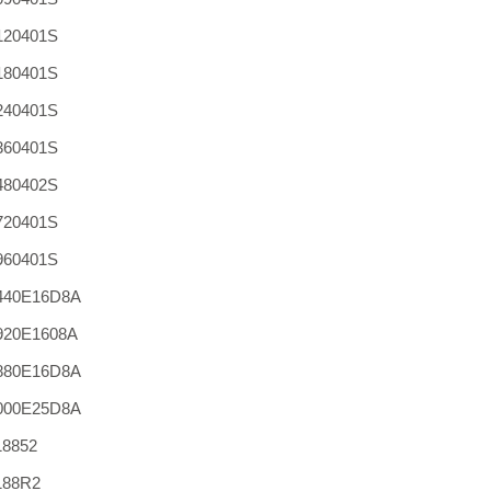
120401S
180401S
240401S
360401S
480402S
720401S
960401S
440E16D8A
920E1608A
880E16D8A
000E25D8A
8852
188R2