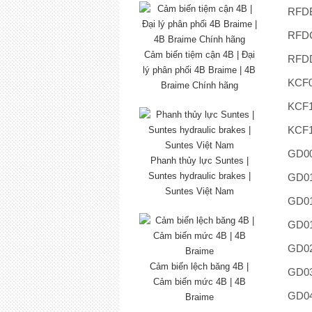
RFD
RFD
Cảm biến tiệm cận 4B | Đại
RFD
lý phân phối 4B Braime | 4B
KCF0
Braime Chính hãng
KCF1
KCF1
GD00
Phanh thủy lực Suntes |
Suntes hydraulic brakes |
GD01
Suntes Việt Nam
GD01
GD01
GD02
Cảm biến lệch băng 4B |
GD03
Cảm biến mức 4B | 4B
GD04
Braime