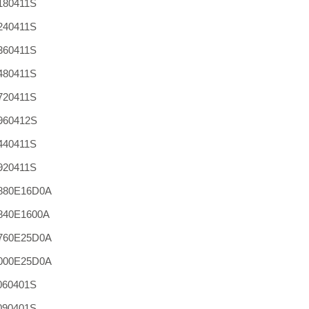
180411S
240411S
360411S
480411S
720411S
960412S
440411S
920411S
880E16D0A
840E1600A
760E25D0A
000E25D0A
060401S
090401S