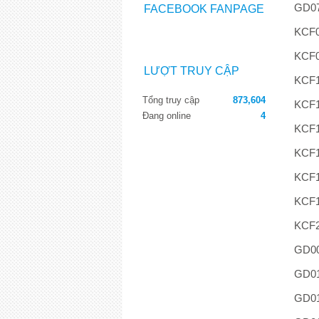
GD07
FACEBOOK FANPAGE
KCF0
KCF0
LƯỢT TRUY CẬP
KCF1
Tổng truy cập
873,604
KCF1
Đang online
4
KCF1
KCF1
KCF1
KCF1
KCF2
GD0
GD0
GD0