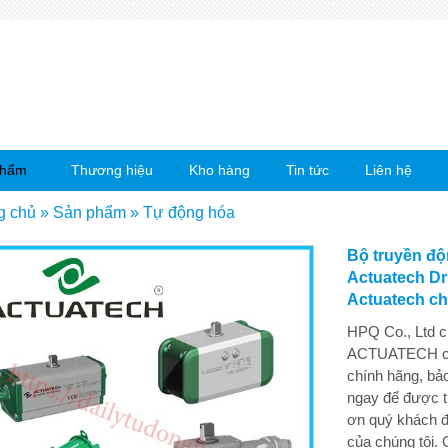
phẩm
Thương hiệu
Kho hàng
Tin tức
Liên hệ
g chủ
»
Sản phẩm
»
Tự động hóa
Bộ truyền đ
Actuatech Dr
Actuatech ch
HPQ Co., Ltd 
ACTUATECH chí
chính hãng, bảo
ngay để được t
ơn quý khách 
của chúng tôi. 