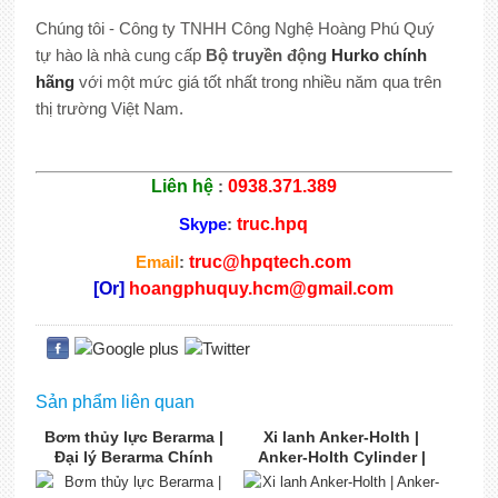
Chúng tôi - Công ty TNHH Công Nghệ Hoàng Phú Quý
tự hào là nhà cung cấp
Bộ truyền động
Hurko chính
hãng
với một mức giá tốt nhất trong nhiều năm qua trên
thị trường Việt Nam.
Liên hệ
:
0938.371.389
Skype
:
truc.hpq
Email
:
truc@hpqtech.com
[Or]
hoangphuquy.hcm@gmail.com
Sản phẩm liên quan
Bơm thủy lực Berarma |
Xi lanh Anker-Holth |
Đại lý Berarma Chính
Anker-Holth Cylinder |
hãng | Berarma Việt Nam
Nhà cung cấp Anker-
Holth tại Việt Nam