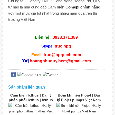
Chúng tôi - Công ty TNHH Công Nghệ Hoàng Phú Quý
tự hào là nhà cung cấp
Cảm biến
Comepi
chính hãng
với một mức giá tốt nhất trong nhiều năm qua trên thị
trường Việt Nam.
Liên hệ
:
0938.371.389
Skype
:
truc.hpq
Email
:
truc@hpqtech.com
[Or]
hoangphuquy.hcm@gmail.com
Sản phẩm liên quan
Cảm biến Ixthus | Đại lý
Bơm khí nén Flojet | Đại
phân phối Ixthus | Ixthus
lý Flojet pumps Viẹt Nam
Việt Nam