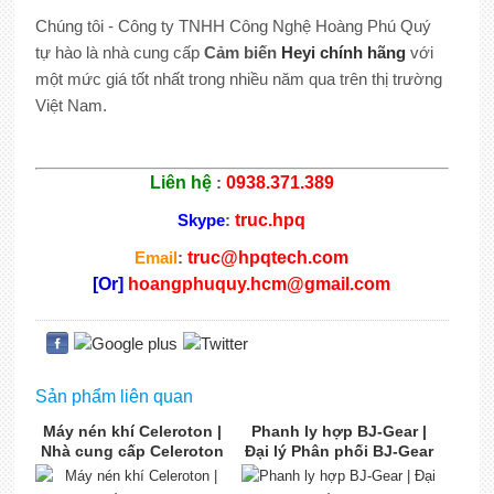
Chúng tôi - Công ty TNHH Công Nghệ Hoàng Phú Quý
tự hào là nhà cung cấp
Cảm biến
Heyi chính hãng
với
một mức giá tốt nhất trong nhiều năm qua trên thị trường
Việt Nam.
Liên hệ
:
0938.371.389
Skype
:
truc.hpq
Email
:
truc@hpqtech.com
[Or]
hoangphuquy.hcm@gmail.com
Sản phẩm liên quan
Máy nén khí Celeroton |
Phanh ly hợp BJ-Gear |
Nhà cung cấp Celeroton
Đại lý Phân phối BJ-Gear
chính hãng | Celeroton
| BJ-Gear Việt Nam
Việt Nam