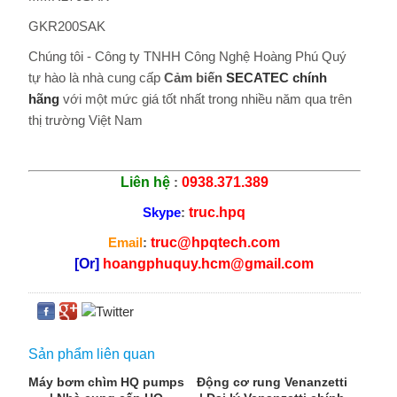
GKR200SAK
Chúng tôi - Công ty TNHH Công Nghệ Hoàng Phú Quý
tự hào là nhà cung cấp
Cảm biến
SECATEC chính
hãng
với một mức giá tốt nhất trong nhiều năm qua trên
thị trường Việt Nam
Liên hệ
:
0938.371.389
Skype
:
truc.hpq
Email
:
truc@hpqtech.com
[Or]
hoangphuquy.hcm@gmail.com
Sản phẩm liên quan
Máy bơm chìm HQ pumps
Động cơ rung Venanzetti