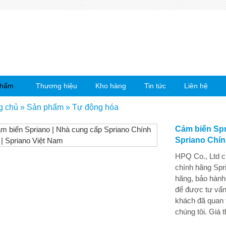
phẩm
Thương hiệu
Kho hàng
Tin tức
Liên hệ
g chủ
»
Sản phẩm
»
Tự động hóa
Cảm biến Spr
Spriano Chín
HPQ Co., Ltd 
chính hãng Spr
hãng, bảo hành
để được tư vấn
khách đã quan
chúng tôi. Giá 