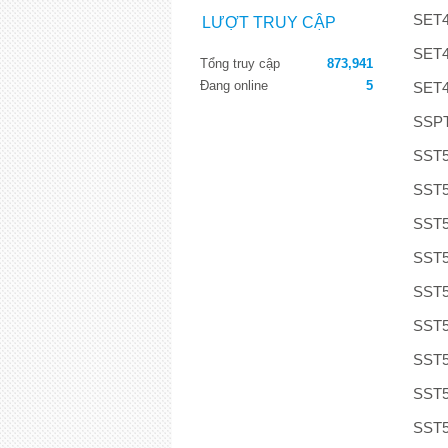
SET
LƯỢT TRUY CẬP
SET
Tổng truy cập
873,941
Đang online
5
SET
SSP
SST
SST
SST
SST
SST
SST
SST
SST
SST