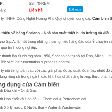
P:
SST70-REM
bán:
Liên hệ
 ty TNHH Công Nghệ Hoàng Phú Quý chuyên cung cấp
Cảm biến
S
.
i thiệu về hãng Spriano – Nhà sản xuất thiết bị đo lường và điều
no S.p.A. là một trong những thương hiệu hàng đầu của Ý chuyên sản
 quá trình công nghiệp.
thành lập từ những năm 1950, Spriano có trụ sở tại Rho, Milan – It
 lĩnh vực instrumentation & process control.
ty nổi tiếng toàn cầu với các giải pháp đo áp suất, đo mức, nhiệt độ 
ụng rộng rãi trong ngành dầu khí, hóa chất, năng lượng, thực phẩm 
ng dụng của Cảm biến
h Dầu khí – Oil & Gas
h Hóa chất và Hóa dầu – Chemical & Petrochemical
h Xử lý nước & Nước thải – Water & Wastewater