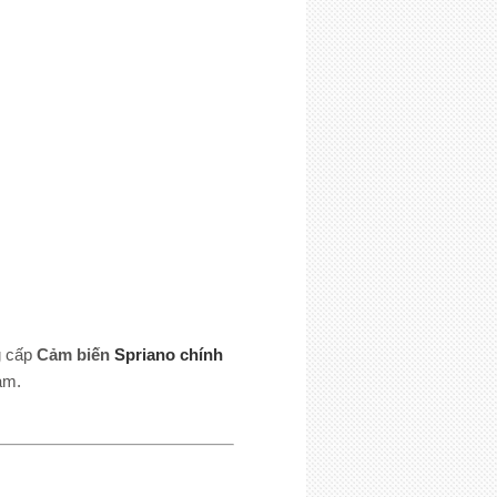
g cấp
Cảm biến
Spriano chính
am.