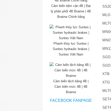
Cảm biến tiệm cận 4B | Đại
SS2
lý phân phối 4B Braime | 4B
MLG
Braime Chính hãng
MLT
MN0
MN0
Phanh thủy lực Suntes |
MN1
Suntes hydraulic brakes |
Suntes Việt Nam
SGD
SGD
XTB
Cảm biến lệch băng 4B |
XTG
Cảm biến mức 4B | 4B
MLT
Braime
SET
FACEBOOK FANPAGE
SET