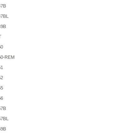
47B
47BL
49B
T
50
50-REM
51
52
55
56
57B
57BL
59B