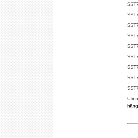
SST
SST
SST
SST
SST
SST
SST
SST
SST
Chún
hãn