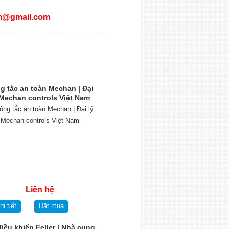
m@gmail.com
g tắc an toàn Mechan | Đại
 Mechan controls Việt Nam
Liên hệ
hi tiết
Đặt mua
iều khiển Feller | Nhà cung