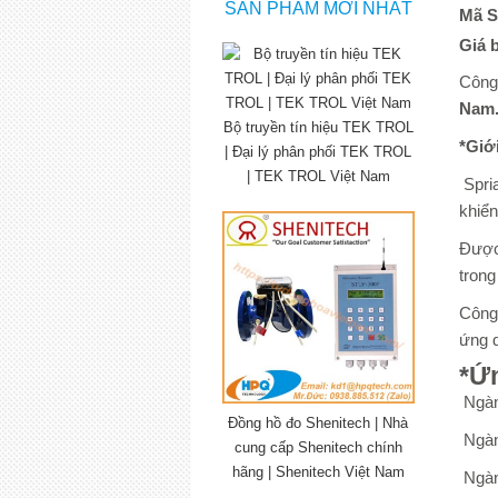
SẢN PHẨM MỚI NHẤT
Mã S
Giá 
Công
Nam
Bộ truyền tín hiệu TEK TROL
*Giớ
| Đại lý phân phối TEK TROL
| TEK TROL Việt Nam
Spria
khiển
Được 
trong
Công 
ứng d
*Ứ
Ngàn
Đồng hồ đo Shenitech | Nhà
Ngàn
cung cấp Shenitech chính
hãng | Shenitech Việt Nam
Ngàn