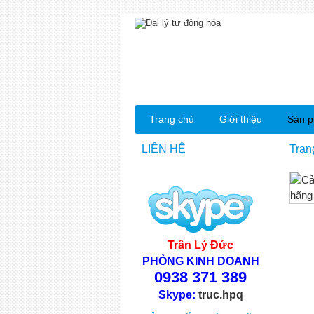
Trang chủ
Giới thiệu
Sản 
LIÊN HỆ
Tran
Trần Lý Đức
PHÒNG KINH DOANH
0938 371 389
Skype:
truc.hpq