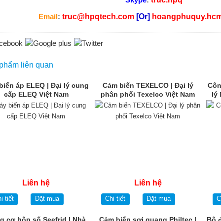
Email
:
truc@hpqtech.com
[Or]
hoangphuquy.hc
phẩm liên quan
biến áp ELEQ | Đại lý cung
Cảm biến TEXELCO | Đại lý
Côn
cấp ELEQ Việt Nam
phân phối Texelco Việt Nam
lý
Liên hệ
Liên hệ
i tiết
Đặt mua
Chi tiết
Đặt mua
C
g cơ hộp số Seefrid | Nhà
Cảm biến sợi quang Philtec |
Bộ đ