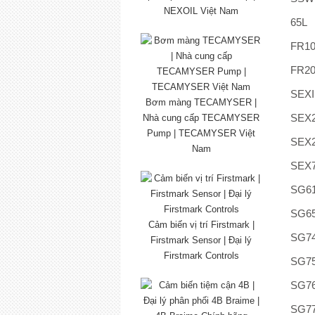
NEXOIL Việt Nam
65L
FR1
FR2
SEXI
Bơm màng TECAMYSER |
SEX
Nhà cung cấp TECAMYSER
Pump | TECAMYSER Việt
SEX
Nam
SEX
SG6
SG6
Cảm biến vị trí Firstmark |
SG7
Firstmark Sensor | Đại lý
Firstmark Controls
SG7
SG7
SG7