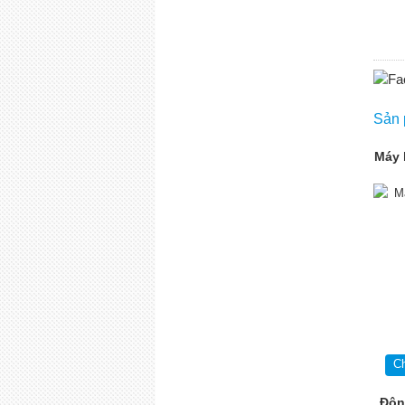
Sản 
Máy 
Ch
Độn