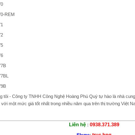
70
70-REM
71
72
75
76
77B
77BL
79B
g tôi - Công ty TNHH Công Nghệ Hoàng Phú Quý tự hào là nhà cun
g
với một mức giá tốt nhất trong nhiều năm qua trên thị trường Việt N
Liên hệ
:
0938.371.389
Skype
:
truc.hpq