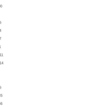
00
G
4
7
1
11
14
G
45
46