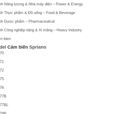
h Năng lượng & Nhà máy điện – Power & Energy
h Thực phẩm & Đồ uống – Food & Beverage
h Dược phẩm – Pharmaceutical
h Công nghiệp nặng & Xi măng – Heavy Industry
del
Cảm biến
Spriano
70
71
72
75
76
77B
77BL
79B