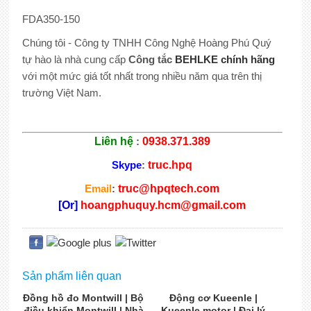
FDA350-150
Chúng tôi - Công ty TNHH Công Nghệ Hoàng Phú Quý
tự hào là nhà cung cấp
Công tắc
BEHLKE chính hãng
với một mức giá tốt nhất trong nhiều năm qua trên thị
trường Việt Nam.
Liên hệ
:
0938.371.389
Skype
:
truc.hpq
Email
:
truc@hpqtech.com
[Or]
hoangphuquy.hcm@gmail.com
Sản phẩm liên quan
Đồng hồ đo Montwill | Bộ
Động cơ Kueenle |
điều khiển Montwill | Nhà
Kueenle motor | Đại lý