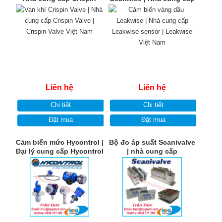
Valve | Crispin Valve Việt
Leakwise sensor |
Nam
Leakwise Việt Nam
Liên hệ
Liên hệ
Chi tiết
Chi tiết
Đặt mua
Đặt mua
Cảm biến mức Hycontrol |
Bộ đo áp suất Scanivalve
Đại lý cung cấp Hycontrol
| nhà cung cấp
Sensor | Hycontrol Việt
Scanivalve | Scanivalve
Nam
Việt Nam