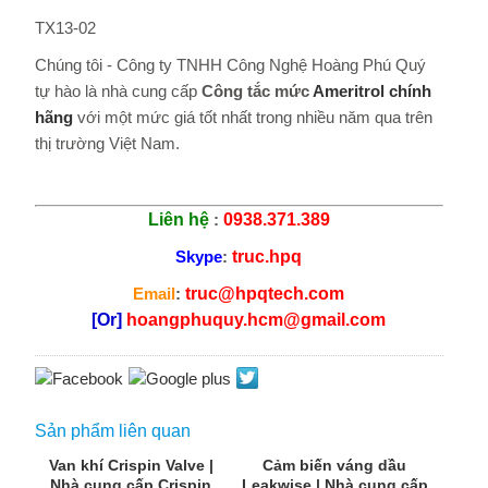
TX13-02
Chúng tôi - Công ty TNHH Công Nghệ Hoàng Phú Quý
tự hào là nhà cung cấp
Công tắc mức
Ameritrol chính
hãng
với một mức giá tốt nhất trong nhiều năm qua trên
thị trường Việt Nam.
Liên hệ
:
0938.371.389
Skype
:
truc.hpq
Email
:
truc@hpqtech.com
[Or]
hoangphuquy.hcm@gmail.com
Sản phẩm liên quan
Van khí Crispin Valve |
Cảm biến váng dầu
Nhà cung cấp Crispin
Leakwise | Nhà cung cấp