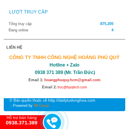
LƯỢT TRUY CẬP
Tổng truy cập
875,205
Đang online
4
LIÊN HỆ
CÔNG TY TNHH CÔNG NGHỆ HOÀNG PHÚ QUÝ
Hotline + Zalo
0938 371 389 (Mr. Trần Đức)
Email 1:
hoangphuquy.hcm@gmail.com
Email 2:
truc@hpqtech.com
http://dailytudonghoa.com
© Bản quyền thuộc về
- Powered by
IM Group
Hỗ trợ bán hàng
0938.371.389