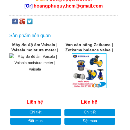
[Or]
hoangphuquy.hcm@gmail.com
Sản phẩm liên quan
Máy đo độ ẩm Vaisala |
Van cân bằng Zetkama |
Vaisala moisture meter |
Zetkama balance valve |
Vaisala
Nhà cung cấp Zetkama
Liên hệ
Liên hệ
Chi tiết
Chi tiết
Đặt mua
Đặt mua