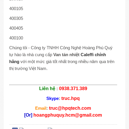
400105
400305
400405
400100
Chúng tôi - Công ty TNHH Công Nghệ Hoàng Phú Quý
tự hào là nhà cung cấp
Van tản nhiệt
Caleffi chính
hãng
với một mức giá tốt nhất trong nhiều năm qua trên
thị trường Việt Nam.
Liên hệ
:
0938.371.389
Skype
:
truc.hpq
Email
:
truc@hpqtech.com
[Or]
hoangphuquy.hcm@gmail.com