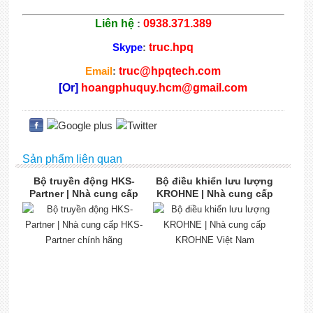
Liên hệ
:
0938.371.389
Skype
:
truc.hpq
Email
:
truc@hpqtech.com
[Or]
hoangphuquy.hcm@gmail.com
Sản phẩm liên quan
Bộ truyền động HKS-
Bộ điều khiển lưu lượng
Partner | Nhà cung cấp
KROHNE | Nhà cung cấp
HKS-Partner chính hãng
KROHNE Việt Nam