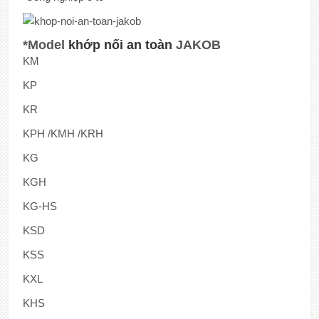
*Model
khớp nối an toàn
JAKOB
KM
KP
KR
ΚΡΗ /ΚΜΗ /KRH
KG
KGH
KG-HS
KSD
KSS
KXL
KHS