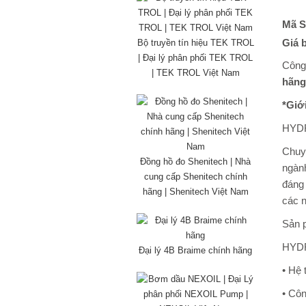
Mã S
Giá 
Bộ truyền tín hiệu TEK TROL
| Đại lý phân phối TEK TROL
Công
| TEK TROL Việt Nam
hãng
*Giớ
HYDR
Chuyê
Đồng hồ đo Shenitech | Nhà
ngành
cung cấp Shenitech chính
đáng 
hãng | Shenitech Việt Nam
các 
Sản 
HYDR
Đại lý 4B Braime chính hãng
• Hệ 
• Cô