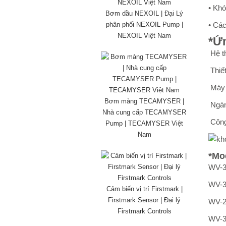
• Kh
Bơm dầu NEXOIL | Đại Lý
phân phối NEXOIL Pump |
• Các
NEXOIL Việt Nam
*Ứ
Hệ t
Thiết
Máy 
Bơm màng TECAMYSER |
Ngành
Nhà cung cấp TECAMYSER
Công
Pump | TECAMYSER Việt
Nam
*Mo
WV-3
WV-3
Cảm biến vị trí Firstmark |
Firstmark Sensor | Đại lý
WV-2
Firstmark Controls
WV-3