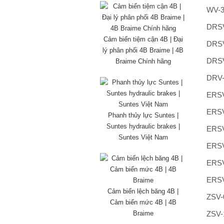
WV-3
DRSV
Cảm biến tiệm cận 4B | Đại
DRSV
lý phân phối 4B Braime | 4B
DRSV
Braime Chính hãng
DRV-
ERSV
ERSV
Phanh thủy lực Suntes |
Suntes hydraulic brakes |
ERSV
Suntes Việt Nam
ERSV
ERSV
ERSV
Cảm biến lệch băng 4B |
ZSV-
Cảm biến mức 4B | 4B
Braime
ZSV-