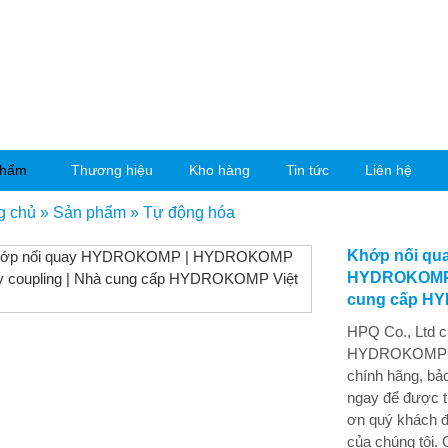
phẩm
Thương hiệu
Kho hàng
Tin tức
Liên hệ
g chủ
»
Sản phẩm
»
Tự động hóa
Khớp nối q
HYDROKOMP r
cung cấp H
HPQ Co., Ltd 
HYDROKOMP chí
chính hãng, bảo
ngay để được t
ơn quý khách 
của chúng tôi. 