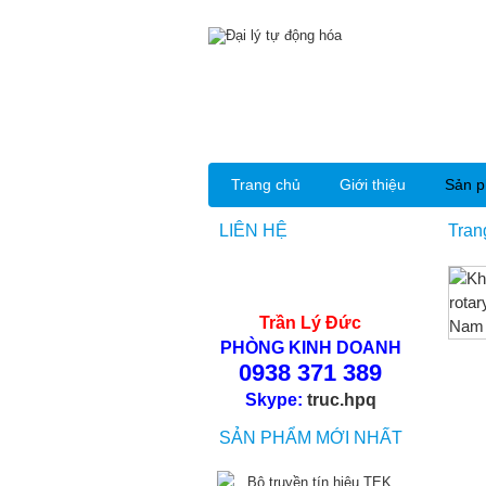
Trang chủ
Giới thiệu
Sản 
LIÊN HỆ
Tran
Trần Lý Đức
PHÒNG KINH DOANH
0938 371 389
Skype:
truc.hpq
SẢN PHẨM MỚI NHẤT